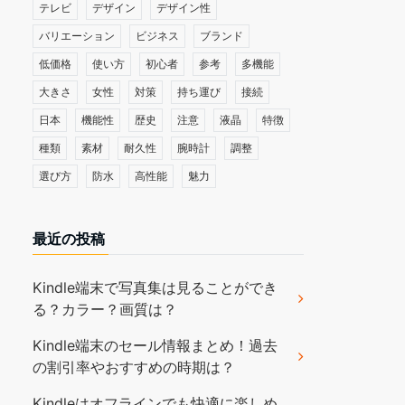
テレビ
デザイン
デザイン性
バリエーション
ビジネス
ブランド
低価格
使い方
初心者
参考
多機能
大きさ
女性
対策
持ち運び
接続
日本
機能性
歴史
注意
液晶
特徴
種類
素材
耐久性
腕時計
調整
選び方
防水
高性能
魅力
最近の投稿
Kindle端末で写真集は見ることができ
る？カラー？画質は？
Kindle端末のセール情報まとめ！過去
の割引率やおすすめの時期は？
Kindleはオフラインでも快適に楽しめ