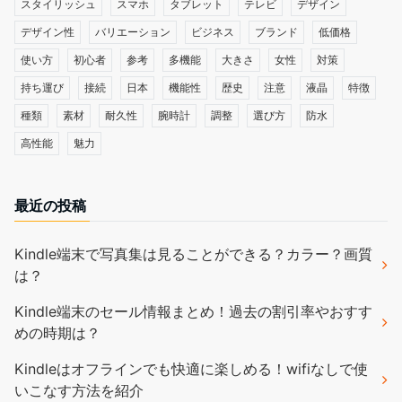
スタイリッシュ
スマホ
タブレット
テレビ
デザイン
デザイン性
バリエーション
ビジネス
ブランド
低価格
使い方
初心者
参考
多機能
大きさ
女性
対策
持ち運び
接続
日本
機能性
歴史
注意
液晶
特徴
種類
素材
耐久性
腕時計
調整
選び方
防水
高性能
魅力
最近の投稿
Kindle端末で写真集は見ることができる？カラー？画質
は？
Kindle端末のセール情報まとめ！過去の割引率やおすす
めの時期は？
Kindleはオフラインでも快適に楽しめる！wifiなしで使
いこなす方法を紹介