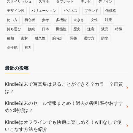
スタイリッシュ
スマホ
タブレット
テレビ
デザイン
デザイン性
バリエーション
ビジネス
ブランド
低価格
使い方
初心者
参考
多機能
大きさ
女性
対策
持ち運び
接続
日本
機能性
歴史
注意
液晶
特徴
種類
素材
耐久性
腕時計
調整
選び方
防水
高性能
魅力
最近の投稿
Kindle端末で写真集は見ることができる？カラー？画質
は？
Kindle端末のセール情報まとめ！過去の割引率やおすす
めの時期は？
Kindleはオフラインでも快適に楽しめる！wifiなしで使
いこなす方法を紹介