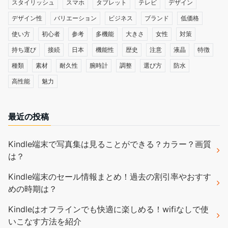
スタイリッシュ
スマホ
タブレット
テレビ
デザイン
デザイン性
バリエーション
ビジネス
ブランド
低価格
使い方
初心者
参考
多機能
大きさ
女性
対策
持ち運び
接続
日本
機能性
歴史
注意
液晶
特徴
種類
素材
耐久性
腕時計
調整
選び方
防水
高性能
魅力
最近の投稿
Kindle端末で写真集は見ることができる？カラー？画質
は？
Kindle端末のセール情報まとめ！過去の割引率やおすす
めの時期は？
Kindleはオフラインでも快適に楽しめる！wifiなしで使
いこなす方法を紹介