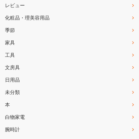
レビュー
化粧品・理美容用品
季節
家具
工具
文房具
日用品
未分類
本
白物家電
腕時計