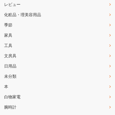
レビュー
化粧品・理美容用品
季節
家具
工具
文房具
日用品
未分類
本
白物家電
腕時計