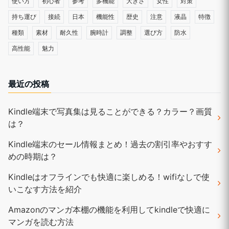
使い方
初心者
参考
多機能
大きさ
女性
対策
持ち運び
接続
日本
機能性
歴史
注意
液晶
特徴
種類
素材
耐久性
腕時計
調整
選び方
防水
高性能
魅力
最近の投稿
Kindle端末で写真集は見ることができる？カラー？画質
は？
Kindle端末のセール情報まとめ！過去の割引率やおすす
めの時期は？
Kindleはオフラインでも快適に楽しめる！wifiなしで使
いこなす方法を紹介
Amazonのマンガ本棚の機能を利用してkindleで快適に
マンガを読む方法