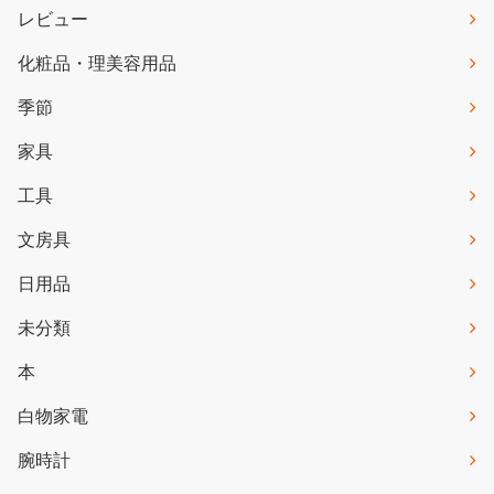
レビュー
化粧品・理美容用品
季節
家具
工具
文房具
日用品
未分類
本
白物家電
腕時計