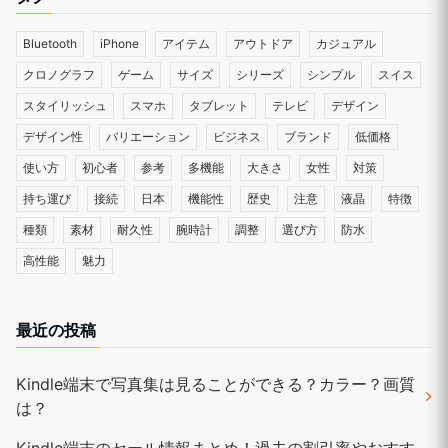
Bluetooth
iPhone
アイテム
アウトドア
カジュアル
クロノグラフ
ゲーム
サイズ
シリーズ
シンプル
スイス
スタイリッシュ
スマホ
タブレット
テレビ
デザイン
デザイン性
バリエーション
ビジネス
ブランド
低価格
使い方
初心者
参考
多機能
大きさ
女性
対策
持ち運び
接続
日本
機能性
歴史
注意
液晶
特徴
種類
素材
耐久性
腕時計
調整
選び方
防水
高性能
魅力
最近の投稿
Kindle端末で写真集は見ることができる？カラー？画質
は？
Kindle端末のセール情報まとめ！過去の割引率やおすす