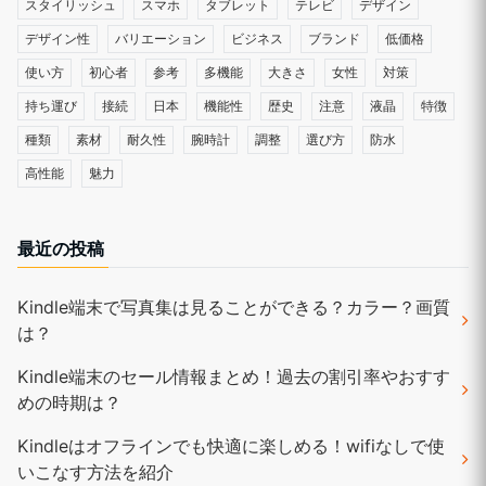
スタイリッシュ
スマホ
タブレット
テレビ
デザイン
デザイン性
バリエーション
ビジネス
ブランド
低価格
使い方
初心者
参考
多機能
大きさ
女性
対策
持ち運び
接続
日本
機能性
歴史
注意
液晶
特徴
種類
素材
耐久性
腕時計
調整
選び方
防水
高性能
魅力
最近の投稿
Kindle端末で写真集は見ることができる？カラー？画質
は？
Kindle端末のセール情報まとめ！過去の割引率やおすす
めの時期は？
Kindleはオフラインでも快適に楽しめる！wifiなしで使
いこなす方法を紹介