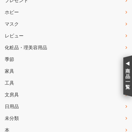
プレゼント
ホビー
マスク
レビュー
化粧品・理美容用品
季節
家具
商
品
一
工具
覧
文房具
日用品
未分類
本