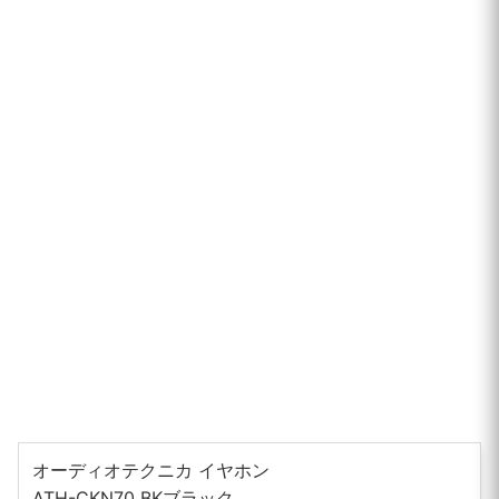
オーディオテクニカ イヤホン
ATH-CKN70 BKブラック